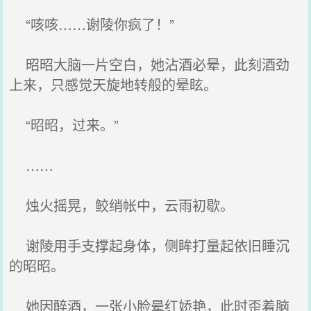
“咳咳……谢陵你疯了！”
昭昭大脑一片空白，她沾酒必晕，此刻酒劲
上来，只感觉天旋地转般的晕眩。
“昭昭，过来。”
……
烛火摇晃，鲛绡帐中，云雨初歇。
谢陵用手支撑起身体，侧眸打量起依旧睡沉
的昭昭。
她因醉酒，一张小脸晕红娇艳，此时歪着脑