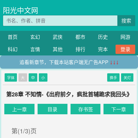
阳光中文网
搜索
首页
玄幻
武侠
都市
历史
网游
科幻
言情
其他
排行
完本
登录
追看新章节，下载本站客户端无广告APP
↓↓↓
字体
大
中
小
换手
关灯
第28章 不知情-《出府前夕，疯批首辅跪求我回头》
上一章
目录
存书签
下一章
第(1/3)页